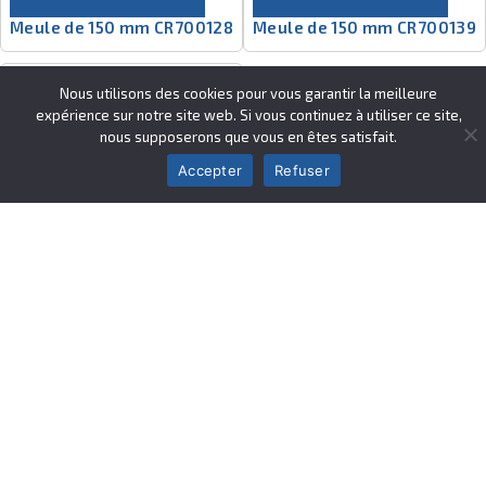
Meule de 150 mm CR700128
Meule de 150 mm CR700139
Nous utilisons des cookies pour vous garantir la meilleure
expérience sur notre site web. Si vous continuez à utiliser ce site,
nous supposerons que vous en êtes satisfait.
Accepter
Refuser
Réf. :
CR700348
Ajouter au devis
Meule de 150 mm
CR700348