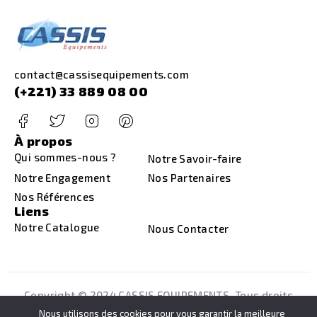
contact@cassisequipements.com
(+221) 33 889 08 00
À propos
Qui sommes-nous ?
Notre Savoir-faire
Notre Engagement
Nos Partenaires
Nos Références
Liens
Notre Catalogue
Nous Contacter
Copyright © 2024 CASSIS EQUIPEMENTS
. Tous droits
réservés. | Développé et hébergé par
DIGISSOL
Nous utilisons des cookies pour vous garantir la meilleure