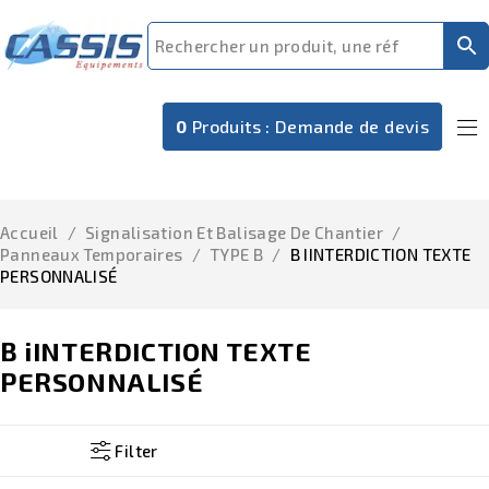
0
Produits :
Demande de devis
Accueil
/
Signalisation Et Balisage De Chantier
/
Panneaux Temporaires
/
TYPE B
/
B IINTERDICTION TEXTE
PERSONNALISÉ
B iINTERDICTION TEXTE
PERSONNALISÉ
Filter