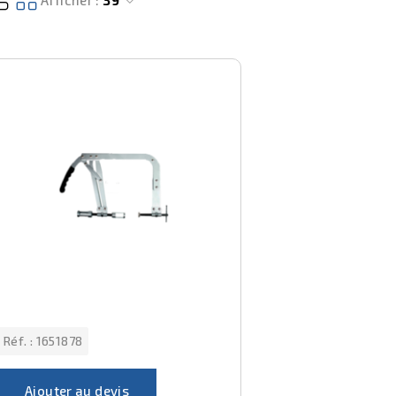
Afficher :
39
Réf. :
1651878
Ajouter au devis