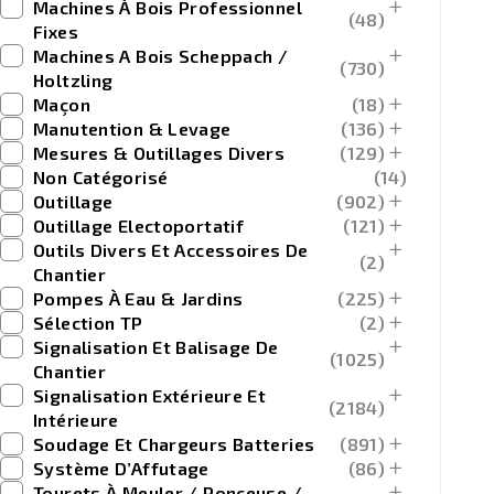
Machines À Bois Professionnel
(48)
Fixes
Machines A Bois Scheppach /
(730)
Holtzling
Maçon
(18)
Manutention & Levage
(136)
Mesures & Outillages Divers
(129)
Non Catégorisé
(14)
Outillage
(902)
Outillage Electoportatif
(121)
Outils Divers Et Accessoires De
(2)
Chantier
Pompes À Eau & Jardins
(225)
Sélection TP
(2)
Signalisation Et Balisage De
(1025)
Chantier
Signalisation Extérieure Et
(2184)
Intérieure
Soudage Et Chargeurs Batteries
(891)
Système D’Affutage
(86)
Tourets À Meuler / Ponceuse /