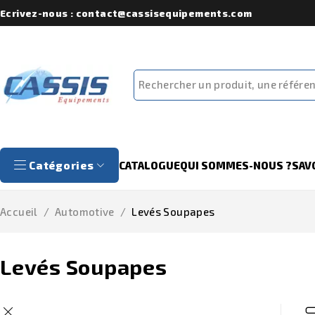
Ecrivez-nous : contact@cassisequipements.com
Catégories
CATALOGUE
QUI SOMMES-NOUS ?
SAV
Accueil
/
Automotive
/
Levés Soupapes
Levés Soupapes