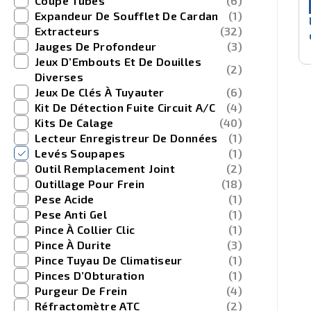
Coupe Tubes
(6)
Expandeur De Soufflet De Cardan
(1)
Extracteurs
(32)
Jauges De Profondeur
(3)
Jeux D’Embouts Et De Douilles
(2)
Diverses
Jeux De Clés À Tuyauter
(6)
Kit De Détection Fuite Circuit A/C
(4)
Kits De Calage
(40)
Lecteur Enregistreur De Données
(1)
Levés Soupapes
(1)
Outil Remplacement Joint
(2)
Outillage Pour Frein
(18)
Pese Acide
(1)
Pese Anti Gel
(1)
Pince À Collier Clic
(1)
Pince À Durite
(3)
Pince Tuyau De Climatiseur
(1)
Pinces D’Obturation
(1)
Purgeur De Frein
(4)
Réfractomètre ATC
(2)