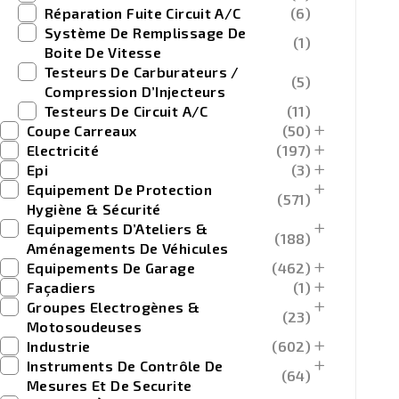
Réparation Fuite Circuit A/C
(6)
Système De Remplissage De
(1)
Boite De Vitesse
Testeurs De Carburateurs /
(5)
Compression D’Injecteurs
Testeurs De Circuit A/C
(11)
Coupe Carreaux
(50)
Electricité
(197)
Epi
(3)
Equipement De Protection
(571)
Hygiène & Sécurité
Equipements D’Ateliers &
(188)
Aménagements De Véhicules
Equipements De Garage
(462)
Façadiers
(1)
Groupes Electrogènes &
(23)
Motosoudeuses
Industrie
(602)
Instruments De Contrôle De
(64)
Mesures Et De Securite