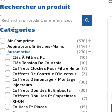
Rechercher un produit
Catégories
Air Comprime
(578)
Aspirateurs & Seches-Mains
(144)
Automotive
(270)
Clés À Filtres PL
(10)
Clés Tension De Courroie
(10)
Coffrets Cloches Pour Filtre Huile
(7)
Coffrets De Contrôle D’Injecteur
(2)
Coffrets Démontage / Montage
(36)
Injecteurs
Coffrets Douilles Et Embouts
(30)
Coffrets Douilles Et Empreintes
(7)
XI-ON
Colliers Et Pinces
(15)