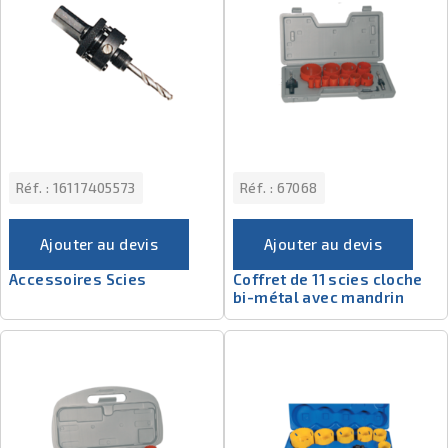
Réf. :
16117405573
Réf. :
67068
Ajouter au devis
Ajouter au devis
Accessoires Scies
Coffret de 11 scies cloche
bi-métal avec mandrin